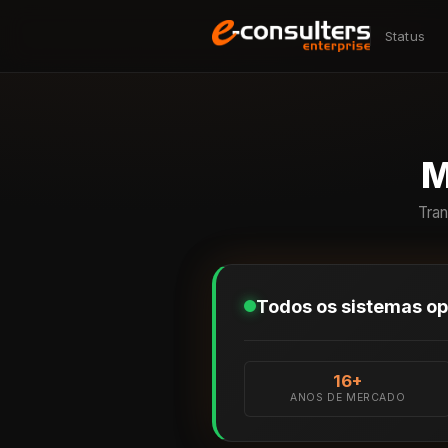
Status
M
Tran
Todos os sistemas op
16+
ANOS DE MERCADO